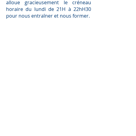
alloue gracieusement le créneau
horaire du lundi de 21H à 22hH30
pour nous entraîner et nous former.
Par ailleurs, la section peut
s'enorgueillir de compter parmi ses
adhérents, le plongeur le plus
profond d'Europe (-231 mètres) qui a
atteint la profondeur de -330 mètres
pour son record du Monde en juillet
2005, Pascal Bernabé.