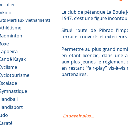
Acroller
Le club de pétanque La Boule 
Aïkido
1947, c'est une figure incontour
Arts Martiaux Vietnamients
Athlétisme
Situé route de Pibrac l'im
Badminton
terrains couverts et extérieurs
Boxe
Permettre au plus grand nomb
Capoeira
en étant licencié, dans une 
Canoë Kayak
aux plus jeunes le règlement 
Cyclisme
en restant “fair-play” vis-à-v
partenaires.
Cyclotourisme
Escalade
Gymnastique
Handball
Handisport
Judo
En savoir plus...
Karaté