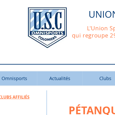
UNIO
L'Union S
qui regroupe 2
Omnisports
Actualités
Clubs
CLUBS AFFILIÉS
PÉTANQ