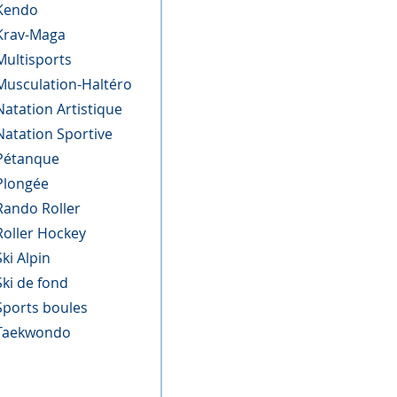
Kendo
Krav-Maga
Multisports
Musculation-Haltéro
Natation Artistique
Natation Sportive
Pétanque
Plongée
Rando Roller
Roller Hockey
Ski Alpin
Ski de fond
Sports boules
Taekwondo